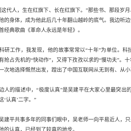
们这代人，生在红旗下、长在红旗下。”那些书、那段岁
他的身体，成为他此后几十年翻山越岭的底气。我边听边
首经典歌曲《革命人永远是年轻》。
科研工作，我发现，他的故事常常以“十年”为单位。科
有抢占先机的“快动作”，又得下孜孜以求的“慢功夫”。
一次地选择慨然出发，蹚出了中国互联网从无到有、从小
边人的描述中，“极度认真”是吴建平在大家心里最突出
这‘认真’二字。”
吴建平共事多年的同事们眼中，吴老师一向平易近人，只
他的认真，已经到了较真的地步。