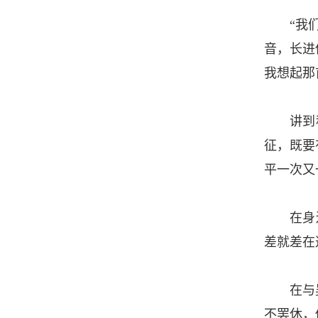
“我
音，长进
我想起那
讲到
征，既要
平一次又
在身
差就差在
在与
不罢休，