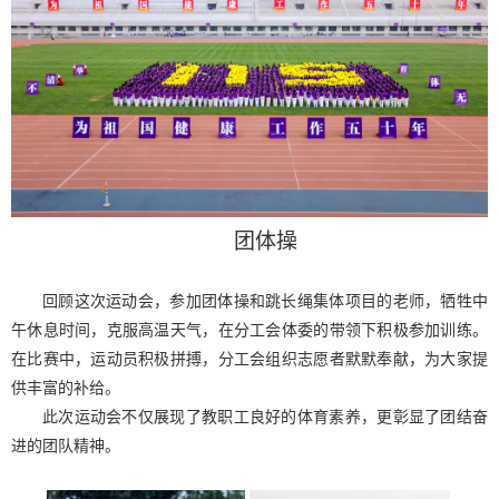
团体操
回顾这次运动会，参加团体操和跳长绳集体项目的老师，牺牲中
午休息时间，克服高温天气，在分工会体委的带领下积极参加训练。
在比赛中，运动员积极拼搏，分工会组织志愿者默默奉献，为大家提
供丰富的补给。
此次运动会不仅展现了教职工良好的体育素养，更彰显了团结奋
进的团队精神。