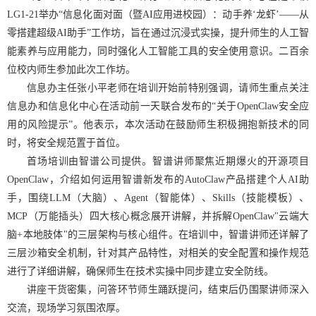
LG1-21举办“信息化面对面（暨AI应用进校园）：动手养‘龙虾’——从
零搭建超级AI助手”工作坊，旨在通过沉浸式实操，提升师生的人工智
能素养与应用能力，同时强化人工智能工具的安全使用意识。二百余
位校内师生参加此次工作坊。
信息办主任张小平老师在培训开始前特别强调，请师生重点关注
信息办和信息化中心在活动前一天联合发布的“关于OpenClaw安全应
用的风险提示”。他表示，本次活动在鼓励师生积极拥抱新技术的同
时，将安全规范置于首位。
首场培训由智谱公司提供。智谱讲师聚焦近期爆火的开源项目
OpenClaw，介绍如何运用智谱新发布的AutoClaw产品搭建个人AI助
手，围绕LLM（大脑）、Agent（智能体）、Skills（技能模板）、
MCP（万能插头）四大核心概念展开讲解，并拆解OpenClaw"云端大
脑+本地肢体"的三层架构与核心组件。在培训中，智谱讲师还详解了
三层沙箱安全机制，针对其产品特性，对相关的安全配置和操作规范
进行了详细讲解，确保师生在技术实操中同步建立安全防线。
讲座干货密集，问答环节师生踊跃提问，结束后仍围聚讲师深入
交流，现场学习氛围浓厚。